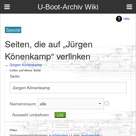
U-Boot-Archiv Wiki
Hilfe
Spezial
Seiten, die auf „Jürgen
Könenkamp“ verlinken
←
Jürgen Könenkamp
Links auf diese Seite
Seite:
Namensraum:
Auswahl umkehren
Filter
Vorlageneinbindungen
ausblenden
| Links
ausblenden
|