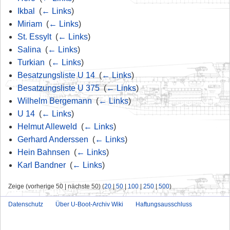
Ikbal
‎
(
← Links
)
Miriam
‎
(
← Links
)
St. Essylt
‎
(
← Links
)
Salina
‎
(
← Links
)
Turkian
‎
(
← Links
)
Besatzungsliste U 14
‎
(
← Links
)
Besatzungsliste U 375
‎
(
← Links
)
Wilhelm Bergemann
‎
(
← Links
)
U 14
‎
(
← Links
)
Helmut Alleweld
‎
(
← Links
)
Gerhard Anderssen
‎
(
← Links
)
Hein Bahnsen
‎
(
← Links
)
Karl Bandner
‎
(
← Links
)
Zeige (vorherige 50 | nächste 50) (
20
|
50
|
100
|
250
|
500
)
Datenschutz
Über U-Boot-Archiv Wiki
Haftungsausschluss