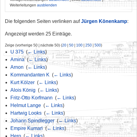
Weiterleitungen
ausblenden
Die folgenden Seiten verlinken auf
Jürgen Könenkamp
:
Angezeigt werden 25 Einträge.
Zeige (vorherige 50 | nächste 50) (
20
|
50
|
100
|
250
|
500
)
U 375
‎
(
← Links
)
Amina
‎
(
← Links
)
Arnon
‎
(
← Links
)
Kommandanten K
‎
(
← Links
)
Kurt Kölzer
‎
(
← Links
)
Alois König
‎
(
← Links
)
Fritz-Otto Korfmann
‎
(
← Links
)
Helmut Lange
‎
(
← Links
)
Hartwig Looks
‎
(
← Links
)
Johann Spindlegger
‎
(
← Links
)
Empire Kumari
‎
(
← Links
)
Hero
‎
(
← Links
)