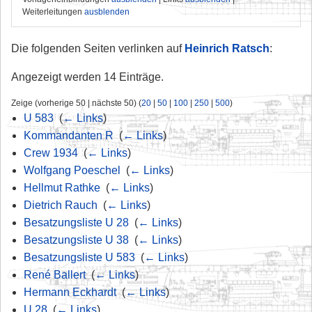
Weiterleitungen
ausblenden
Die folgenden Seiten verlinken auf
Heinrich Ratsch
:
Angezeigt werden 14 Einträge.
Zeige (vorherige 50 | nächste 50) (
20
|
50
|
100
|
250
|
500
)
U 583
‎
(
← Links
)
Kommandanten R
‎
(
← Links
)
Crew 1934
‎
(
← Links
)
Wolfgang Poeschel
‎
(
← Links
)
Hellmut Rathke
‎
(
← Links
)
Dietrich Rauch
‎
(
← Links
)
Besatzungsliste U 28
‎
(
← Links
)
Besatzungsliste U 38
‎
(
← Links
)
Besatzungsliste U 583
‎
(
← Links
)
René Ballert
‎
(
← Links
)
Hermann Eckhardt
‎
(
← Links
)
U 28
‎
(
← Links
)