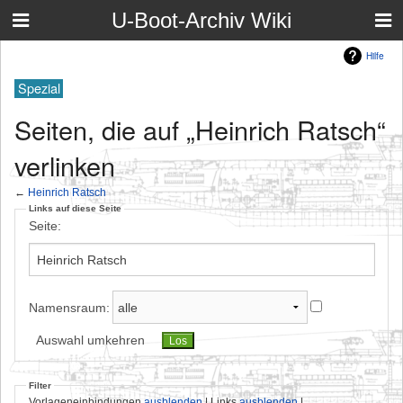
U-Boot-Archiv Wiki
Hilfe
Spezial
Seiten, die auf „Heinrich Ratsch“
verlinken
←
Heinrich Ratsch
Links auf diese Seite
Seite:
Namensraum:
Auswahl umkehren
Filter
Vorlageneinbindungen
ausblenden
| Links
ausblenden
|