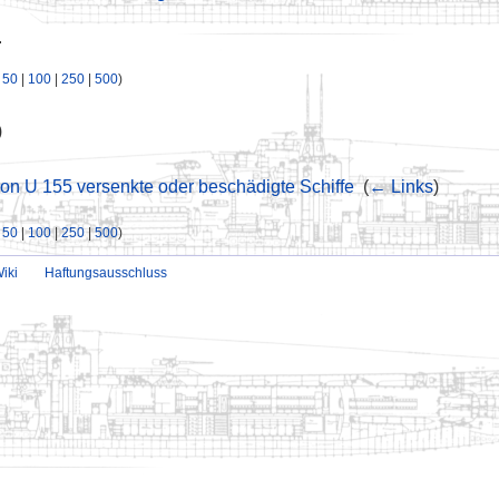
.
|
50
|
100
|
250
|
500
)
)
on U 155 versenkte oder beschädigte Schiffe
‎
(
← Links
)
|
50
|
100
|
250
|
500
)
iki
Haftungsausschluss