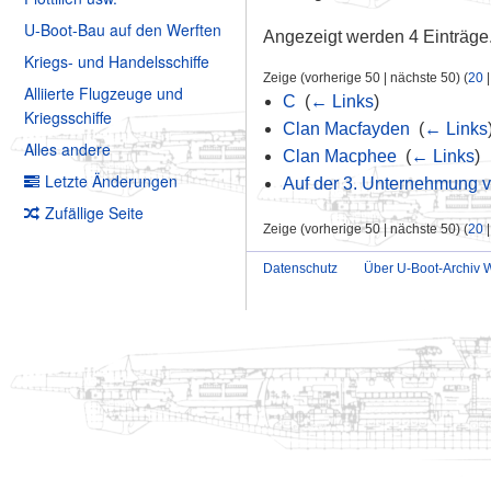
U-Boot-Bau auf den Werften
Angezeigt werden 4 Einträge
Kriegs- und Handelsschiffe
Zeige (vorherige 50 | nächste 50) (
20
Alliierte Flugzeuge und
C
‎
(
← Links
)
Kriegsschiffe
Clan Macfayden
‎
(
← Links
Alles andere
Clan Macphee
‎
(
← Links
)
Letzte Änderungen
Auf der 3. Unternehmung v
Zufällige Seite
Zeige (vorherige 50 | nächste 50) (
20
Datenschutz
Über U-Boot-Archiv W