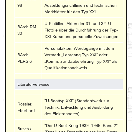
98
Ausbildungsrichtlinien und technischen
Merkblätter für den Typ XXI.
U-Flottillen: Akten der 31. und 32. U-
BArch RM
Flottille über die Durchführung der Typ-
30
XXI-Kurse und personelle Zuweisungen.
Personalakten: Werdegänge mit dem
BArch
Vermerk „Lehrgang Typ XXI“ oder
PERS 6
„Komm. zur Baubelehrung Typ XXI“ als
Qualifikationsnachweis.
Literaturverweise
"U-Boottyp XXI" (Standardwerk zur
Rössler,
Technik, Entwicklung und Ausbildung
Eberhard
des Elektrobootes).
"Der U-Boot-Krieg 1939–1945, Band 2"
Busch /
(Detaillierte Darstellung der Agru-Front