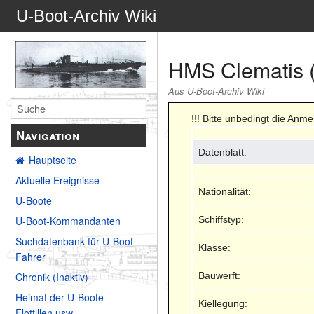
U-Boot-Archiv Wiki
HMS Clematis 
Aus U-Boot-Archiv Wiki
!!! Bitte unbedingt die Anm
Navigation
Datenblatt:
Hauptseite
Aktuelle Ereignisse
Nationalität:
U-Boote
Schiffstyp:
U-Boot-Kommandanten
Suchdatenbank für U-Boot-
Klasse:
Fahrer
Bauwerft:
Chronik (Inaktiv)
Heimat der U-Boote -
Kiellegung:
Flottillen usw.