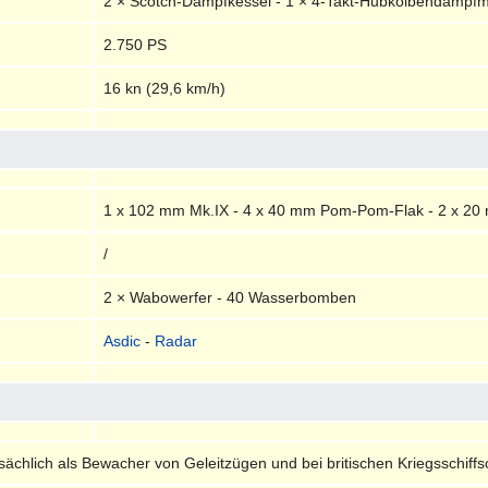
2 × Scotch-Dampfkessel - 1 × 4-Takt-Hubkolbendampf
2.750 PS
16 kn (29,6 km/h)
1 x 102 mm Mk.IX - 4 x 40 mm Pom-Pom-Flak - 2 x 20 
/
2 × Wabowerfer - 40 Wasserbomben
Asdic
-
Radar
ächlich als Bewacher von Geleitzügen und bei britischen Kriegsschiffso