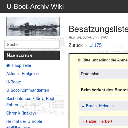
U-Boot-Archiv Wiki
Besatzungslist
Aus U-Boot-Archiv Wiki
Zurück →
U 175
Navigation
!!! Bitte unbedingt die Anm
Hauptseite
Aktuelle Ereignisse
Datenblatt:
U-Boote
U-Boot-Kommandanten
Beim Verlust des Boote
Suchdatenbank für U-Boot-
Fahrer
→ Bruns, Heinrich
Chronik (Inaktiv)
Heimat der U-Boote -
→ Falter, Herbert
Flottillen usw.