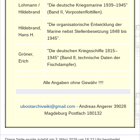
Lohmann /
"Die deutsche Kriegsmarine 1939–1945"
Hildebrand
(Band II, Vorpostenflottillen).
"Die organisatorische Entwicklung der
Hildebrand,
Marine nebst Stellenbesetzung 1848 bis
Hans H.
1945".
"Die deutschen Kriegsschiffe 1815–
Gröner,
1945" (Band 8, technische Daten der
Erich
Fischdampfer).
Alle Angaben ohne Gewähr !!!!
ubootarchivwiki@gmail.com
- Andreas Angerer 39028
Magdeburg Postfach 180132
Diese Seite wurde zuletzt am 3. März 2026 um 16:22 Uhr bearbeitet.