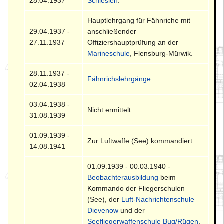
28.04.1937
Schlesien
.
Hauptlehrgang für Fähnriche mit
29.04.1937 -
anschließender
27.11.1937
Offiziershauptprüfung an der
Marineschule
, Flensburg-Mürwik.
28.11.1937 -
Fähnrichslehrgänge
.
02.04.1938
03.04.1938 -
Nicht ermittelt.
31.08.1939
01.09.1939 -
Zur Luftwaffe (See) kommandiert.
14.08.1941
01.09.1939 - 00.03.1940 -
Beobachterausbildung
beim
Kommando der Fliegerschulen
(See), der
Luft-Nachrichtenschule
Dievenow
und der
Seefliegerwaffenschule Bug/Rügen
.