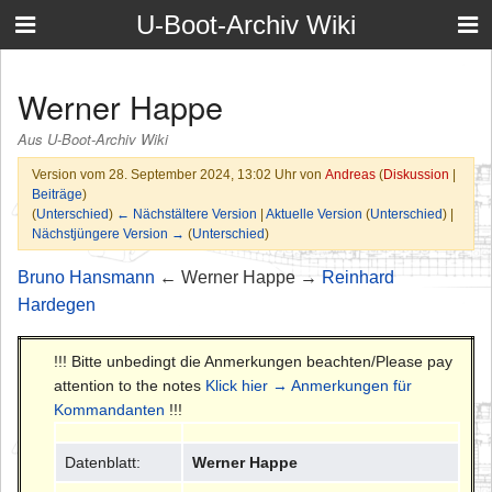
U-Boot-Archiv Wiki
Werner Happe
Aus U-Boot-Archiv Wiki
Version vom 28. September 2024, 13:02 Uhr von
Andreas
(
Diskussion
|
Beiträge
)
(
Unterschied
)
← Nächstältere Version
|
Aktuelle Version
(
Unterschied
) |
Nächstjüngere Version →
(
Unterschied
)
Bruno Hansmann
← Werner Happe →
Reinhard
Hardegen
!!! Bitte unbedingt die Anmerkungen beachten/Please pay
attention to the notes
Klick hier → Anmerkungen für
Kommandanten
!!!
Datenblatt:
Werner Happe