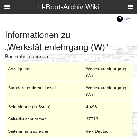
U-Boot-Archiv Wiki
Hilfe
Informationen zu
„Werkstättenlehrgang (W)“
Basisinformationen
Anzeigetitel
Werkstättenlehrgang
(W)
Standardsortierschlüssel
Werkstättenlehrgang
(W)
Seitenlänge (in Bytes)
4.498
Seitenkennnummer
37513
Seiteninhaltssprache
de - Deutsch