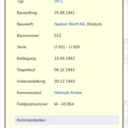
Typ:
VII C
Bauauftrag:
25.08.1941
Bauwerft:
Neptun Werft AG
, Rostock
Baunummer:
512
Serie:
U 921 - U 928
Kiellegung:
15.06.1942
Stapellauf:
06.11.1943
Indienststellung:
30.12.1943
Kommandant:
Helmuth Knoke
Feldpostnummer:
M - 43 854
Kommandanten