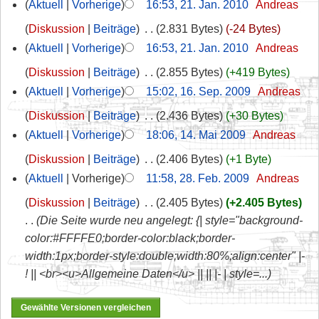
Aktuell
Vorherige
16:53, 21. Jan. 2010
‎
Andreas
Diskussion
Beiträge
‎
2.831 Bytes
-24 Bytes
Aktuell
Vorherige
16:53, 21. Jan. 2010
‎
Andreas
Diskussion
Beiträge
‎
2.855 Bytes
+419 Bytes
Aktuell
Vorherige
15:02, 16. Sep. 2009
‎
Andreas
Diskussion
Beiträge
‎
2.436 Bytes
+30 Bytes
Aktuell
Vorherige
18:06, 14. Mai 2009
‎
Andreas
Diskussion
Beiträge
‎
2.406 Bytes
+1 Byte
Aktuell
Vorherige
11:58, 28. Feb. 2009
‎
Andreas
Diskussion
Beiträge
‎
2.405 Bytes
+2.405 Bytes
Die Seite wurde neu angelegt: {| style="background-
color:#FFFFE0;border-color:black;border-
width:1px;border-style:double;width:80%;align:center" |-
! || <br><u>Allgemeine Daten</u> || || |- | style=...