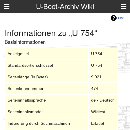
U-Boot-Archiv Wiki
Hilfe
Informationen zu „U 754“
Basisinformationen
Anzeigetitel
U 754
Standardsortierschlüssel
U 754
Seitenlänge (in Bytes)
9.921
Seitenkennnummer
474
Seiteninhaltssprache
de - Deutsch
Seiteninhaltsmodell
Wikitext
Indizierung durch Suchmaschinen
Erlaubt