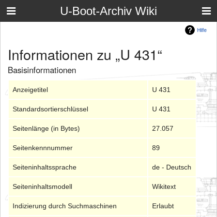
U-Boot-Archiv Wiki
Hilfe
Informationen zu „U 431“
Basisinformationen
Anzeigetitel
U 431
Standardsortierschlüssel
U 431
Seitenlänge (in Bytes)
27.057
Seitenkennnummer
89
Seiteninhaltssprache
de - Deutsch
Seiteninhaltsmodell
Wikitext
Indizierung durch Suchmaschinen
Erlaubt