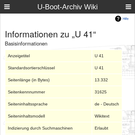
U-Boot-Archiv Wiki
Hilfe
Informationen zu „U 41“
Basisinformationen
Anzeigetitel
U 41
Standardsortierschlüssel
U 41
Seitenlänge (in Bytes)
13.332
Seitenkennnummer
31625
Seiteninhaltssprache
de - Deutsch
Seiteninhaltsmodell
Wikitext
Indizierung durch Suchmaschinen
Erlaubt