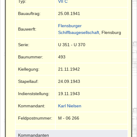
Typ:
VII C
Bauauftrag:
25.08.1941
Flensburger
Bauwerft:
Schiffbaugesellschaft
, Flensburg
Serie:
U 351 - U 370
Baunummer:
493
Kiellegung:
21.11.1942
Stapellauf:
24.09.1943
Indienststellung:
19.11.1943
Kommandant:
Karl Nielsen
Feldpostnummer:
M - 06 266
Kommandanten