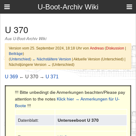
U-Boot-Archiv Wiki
U 370
Aus U-Boot-Archiv Wiki
Version vom 25. September 2024, 18:18 Uhr von
Andreas
(
Diskussion
|
Beiträge
)
(
Unterschied
)
← Nächstältere Version
| Aktuelle Version (Unterschied) |
Nächstjüngere Version → (Unterschied)
U 369
← U 370 →
U 371
!!! Bitte unbedingt die Anmerkungen beachten/Please pay
attention to the notes
Klick hier → Anmerkungen für U-
Boote
!!!
Datenblatt:
Unterseeboot U 370