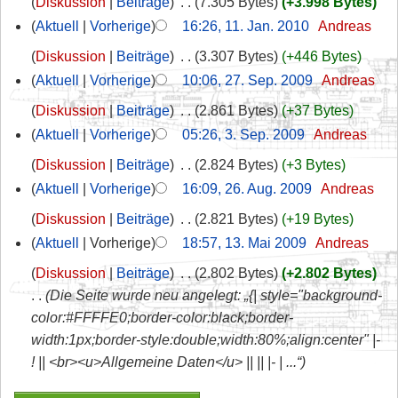
Diskussion
Beiträge
‎
7.305 Bytes
+3.998 Bytes
Aktuell
Vorherige
16:26, 11. Jan. 2010
‎
Andreas
Diskussion
Beiträge
‎
3.307 Bytes
+446 Bytes
Aktuell
Vorherige
10:06, 27. Sep. 2009
‎
Andreas
Diskussion
Beiträge
‎
2.861 Bytes
+37 Bytes
Aktuell
Vorherige
05:26, 3. Sep. 2009
‎
Andreas
Diskussion
Beiträge
‎
2.824 Bytes
+3 Bytes
Aktuell
Vorherige
16:09, 26. Aug. 2009
‎
Andreas
Diskussion
Beiträge
‎
2.821 Bytes
+19 Bytes
Aktuell
Vorherige
18:57, 13. Mai 2009
‎
Andreas
Diskussion
Beiträge
‎
2.802 Bytes
+2.802 Bytes
Die Seite wurde neu angelegt: „{| style="background-
color:#FFFFE0;border-color:black;border-
width:1px;border-style:double;width:80%;align:center" |-
! || <br><u>Allgemeine Daten</u> || || |- | ...“