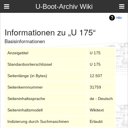
U-Boot-Archiv Wiki
Hilfe
Informationen zu „U 175“
Basisinformationen
Anzeigetitel
U 175
Standardsortierschlüssel
U 175
Seitenlänge (in Bytes)
12.507
Seitenkennnummer
31759
Seiteninhaltssprache
de - Deutsch
Seiteninhaltsmodell
Wikitext
Indizierung durch Suchmaschinen
Erlaubt