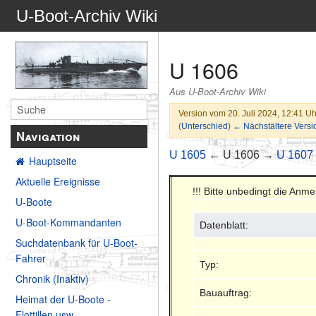
U-Boot-Archiv Wiki
U 1606
Aus U-Boot-Archiv Wiki
Version vom 20. Juli 2024, 12:41 U
(
Unterschied
)
← Nächstältere Versi
Navigation
U 1605
← U 1606 →
U 1607
Hauptseite
Aktuelle Ereignisse
!!! Bitte unbedingt die Anm
U-Boote
U-Boot-Kommandanten
Datenblatt:
Suchdatenbank für U-Boot-
Fahrer
Typ:
Chronik (Inaktiv)
Bauauftrag:
Heimat der U-Boote -
Flottillen usw.