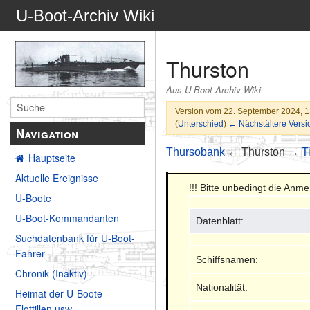
U-Boot-Archiv Wiki
Thurston
Aus U-Boot-Archiv Wiki
Version vom 22. September 2024, 
(
Unterschied
)
← Nächstältere Versi
Navigation
Thursobank
← Thurston →
T
Hauptseite
Aktuelle Ereignisse
!!! Bitte unbedingt die An
U-Boote
U-Boot-Kommandanten
Datenblatt:
Suchdatenbank für U-Boot-
Fahrer
Schiffsnamen:
Chronik (Inaktiv)
Nationalität:
Heimat der U-Boote -
Flottillen usw.