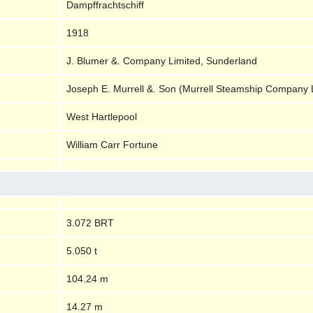
Dampffrachtschiff
1918
J. Blumer &. Company Limited, Sunderland
Joseph E. Murrell &. Son (Murrell Steamship Company L
West Hartlepool
William Carr Fortune
3.072 BRT
5.050 t
104.24 m
14.27 m