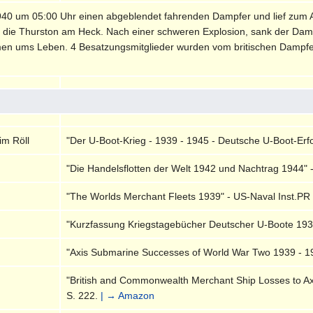
940 um 05:00 Uhr einen abgeblendet fahrenden Dampfer und lief zum A
af die Thurston am Heck. Nach einer schweren Explosion, sank der Dam
en ums Leben. 4 Besatzungsmitglieder wurden vom britischen Dampfer 
im Röll
"Der U-Boot-Krieg - 1939 - 1945 - Deutsche U-Boot-Erfol
"Die Handelsflotten der Welt 1942 und Nachtrag 1944" 
"The Worlds Merchant Fleets 1939" - US-Naval Inst.PR 
"Kurzfassung Kriegstagebücher Deutscher U-Boote 1939
"Axis Submarine Successes of World War Two 1939 - 194
"British and Commonwealth Merchant Ship Losses to Ax
S. 222.
| → Amazon