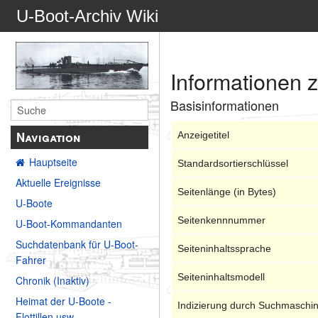
U-Boot-Archiv Wiki
Informationen z
Basisinformationen
Navigation
Anzeigetitel
Hauptseite
Standardsortierschlüssel
Aktuelle Ereignisse
Seitenlänge (in Bytes)
U-Boote
Seitenkennnummer
U-Boot-Kommandanten
Suchdatenbank für U-Boot-
Seiteninhaltssprache
Fahrer
Seiteninhaltsmodell
Chronik (Inaktiv)
Heimat der U-Boote -
Indizierung durch Suchmaschi
Flottillen usw.