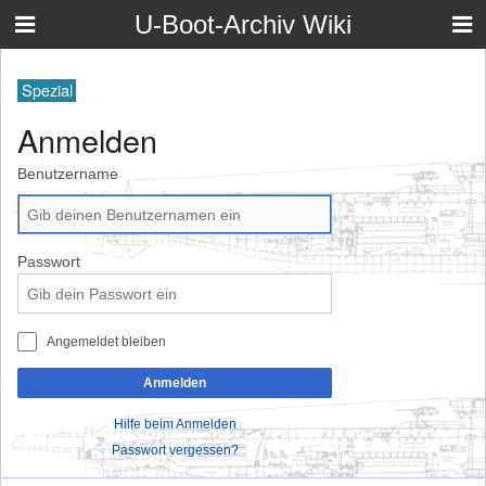
U-Boot-Archiv Wiki
Spezial
Anmelden
Benutzername
Passwort
Angemeldet bleiben
Anmelden
Hilfe beim Anmelden
Passwort vergessen?