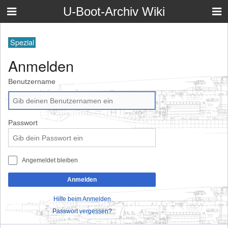
U-Boot-Archiv Wiki
Spezial
Anmelden
Benutzername
Passwort
Angemeldet bleiben
Anmelden
Hilfe beim Anmelden
Passwort vergessen?