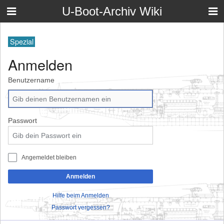
U-Boot-Archiv Wiki
Spezial
Anmelden
Benutzername
Passwort
Angemeldet bleiben
Anmelden
Hilfe beim Anmelden
Passwort vergessen?