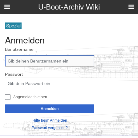
U-Boot-Archiv Wiki
Spezial
Anmelden
Benutzername
Passwort
Angemeldet bleiben
Anmelden
Hilfe beim Anmelden
Passwort vergessen?