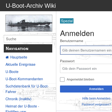
U-Boot-Archiv Wiki
Spezial
Anmelden
Benutzername
Navigation
Hauptseite
Passwort
Aktuelle Ereignisse
U-Boote
U-Boot-Kommandanten
Angemeldet bleiben
Suchdatenbank für U-Boot-
Anmelden
Fahrer
Chronik (Inaktiv)
Hilfe beim Anmelden
Passwort vergessen?
Heimat der U-Boote -
Flottillen usw.