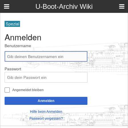
U-Boot-Archiv Wiki
Spezial
Anmelden
Benutzername
Passwort
Angemeldet bleiben
Anmelden
Hilfe beim Anmelden
Passwort vergessen?