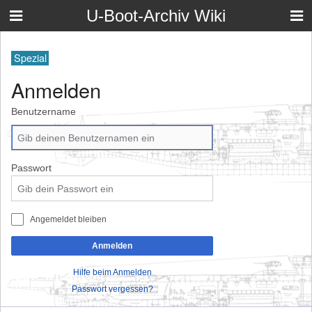
U-Boot-Archiv Wiki
Spezial
Anmelden
Benutzername
Passwort
Angemeldet bleiben
Anmelden
Hilfe beim Anmelden
Passwort vergessen?