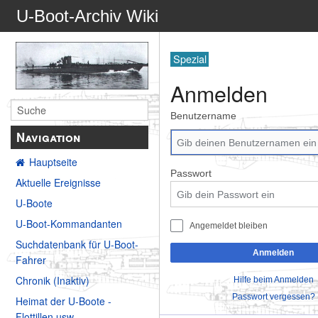
U-Boot-Archiv Wiki
Spezial
Anmelden
Benutzername
Navigation
Hauptseite
Passwort
Aktuelle Ereignisse
U-Boote
U-Boot-Kommandanten
Angemeldet bleiben
Suchdatenbank für U-Boot-
Anmelden
Fahrer
Chronik (Inaktiv)
Hilfe beim Anmelden
Passwort vergessen?
Heimat der U-Boote -
Flottillen usw.