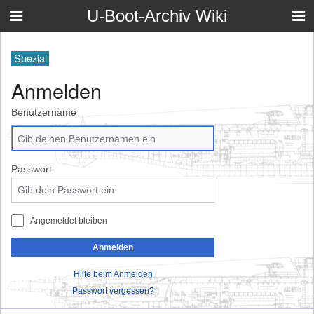
U-Boot-Archiv Wiki
Spezial
Anmelden
Benutzername
Passwort
Angemeldet bleiben
Anmelden
Hilfe beim Anmelden
Passwort vergessen?