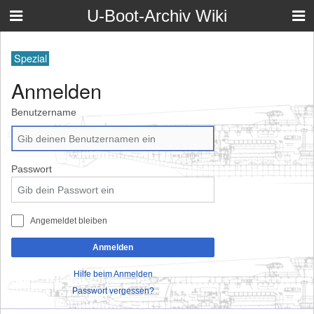
U-Boot-Archiv Wiki
Spezial
Anmelden
Benutzername
Passwort
Angemeldet bleiben
Anmelden
Hilfe beim Anmelden
Passwort vergessen?