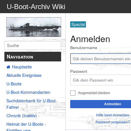
U-Boot-Archiv Wiki
Spezial
Anmelden
Benutzername
Navigation
Hauptseite
Passwort
Aktuelle Ereignisse
U-Boote
U-Boot-Kommandanten
Angemeldet bleiben
Suchdatenbank für U-Boot-
Anmelden
Fahrer
Chronik (Inaktiv)
Hilfe beim Anmelden
Passwort vergessen?
Heimat der U-Boote -
Flottillen usw.