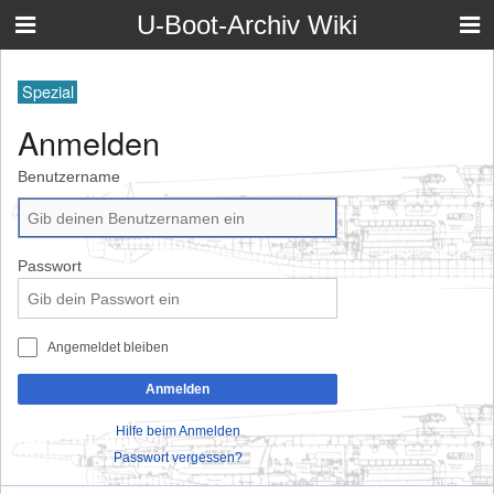
U-Boot-Archiv Wiki
Spezial
Anmelden
Benutzername
Passwort
Angemeldet bleiben
Anmelden
Hilfe beim Anmelden
Passwort vergessen?