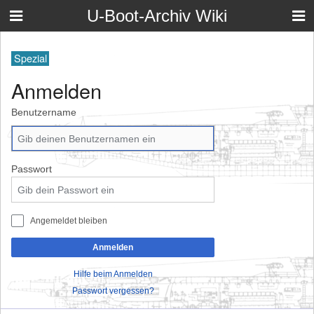
U-Boot-Archiv Wiki
Spezial
Anmelden
Benutzername
Passwort
Angemeldet bleiben
Anmelden
Hilfe beim Anmelden
Passwort vergessen?