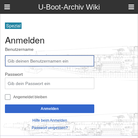
U-Boot-Archiv Wiki
Spezial
Anmelden
Benutzername
Passwort
Angemeldet bleiben
Anmelden
Hilfe beim Anmelden
Passwort vergessen?