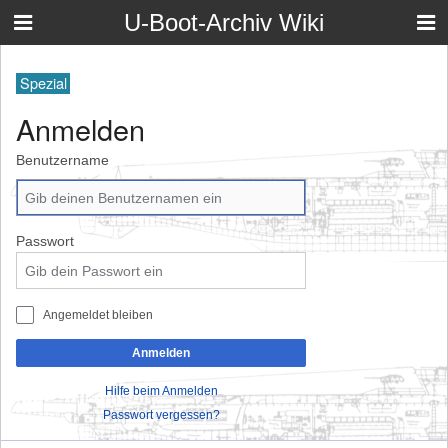
U-Boot-Archiv Wiki
Spezial
Anmelden
Benutzername
Passwort
Angemeldet bleiben
Anmelden
Hilfe beim Anmelden
Passwort vergessen?