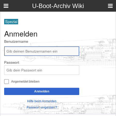
U-Boot-Archiv Wiki
Spezial
Anmelden
Benutzername
Passwort
Angemeldet bleiben
Anmelden
Hilfe beim Anmelden
Passwort vergessen?