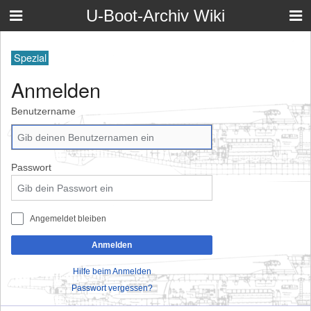
U-Boot-Archiv Wiki
Spezial
Anmelden
Benutzername
Passwort
Angemeldet bleiben
Anmelden
Hilfe beim Anmelden
Passwort vergessen?