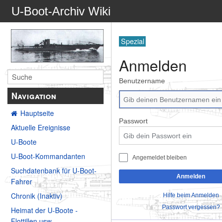
U-Boot-Archiv Wiki
Spezial
Anmelden
Benutzername
Navigation
Hauptseite
Passwort
Aktuelle Ereignisse
U-Boote
U-Boot-Kommandanten
Angemeldet bleiben
Suchdatenbank für U-Boot-
Anmelden
Fahrer
Chronik (Inaktiv)
Hilfe beim Anmelden
Passwort vergessen?
Heimat der U-Boote -
Flottillen usw.