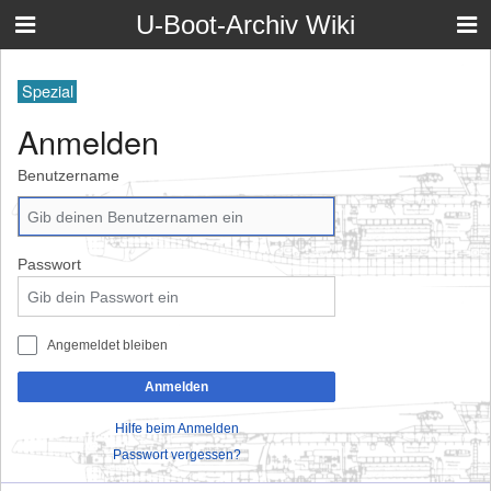
U-Boot-Archiv Wiki
Spezial
Anmelden
Benutzername
Passwort
Angemeldet bleiben
Anmelden
Hilfe beim Anmelden
Passwort vergessen?