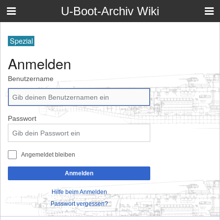
U-Boot-Archiv Wiki
Spezial
Anmelden
Benutzername
Passwort
Angemeldet bleiben
Anmelden
Hilfe beim Anmelden
Passwort vergessen?