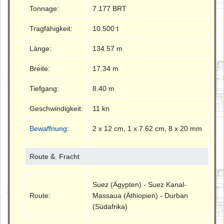
Tonnage:
7.177 BRT
Tragfähigkeit:
10.500 t
Länge:
134.57 m
Breite:
17.34 m
Tiefgang:
8.40 m
Geschwindigkeit:
11 kn
Bewaffnung
:
2 x 12 cm, 1 x 7.62 cm, 8 x 20 mm
Route &. Fracht
Suez (Ägypten) - Suez Kanal-
Route:
Massaua (Äthiopien) - Durban
(Südafrika)