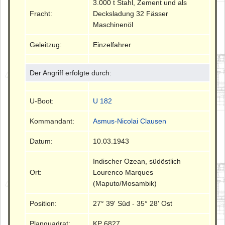
3.000 t Stahl, Zement und als
Fracht:
Decksladung 32 Fässer
Maschinenöl
Geleitzug:
Einzelfahrer
Der Angriff erfolgte durch:
U-Boot:
U 182
Kommandant:
Asmus-Nicolai Clausen
Datum:
10.03.1943
Indischer Ozean, südöstlich
Ort:
Lourenco Marques
(Maputo/Mosambik)
Position:
27° 39' Süd - 35° 28' Ost
Planquadrat:
KP 6827