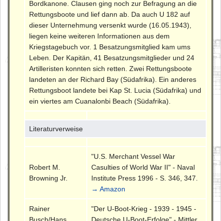
Bordkanone. Clausen ging noch zur Befragung an die
Rettungsboote und lief dann ab. Da auch U 182 auf
dieser Unternehmung versenkt wurde (16.05.1943),
liegen keine weiteren Informationen aus dem
Kriegstagebuch vor. 1 Besatzungsmitglied kam ums
Leben. Der Kapitän, 41 Besatzungsmitglieder und 24
Artilleristen konnten sich retten. Zwei Rettungsboote
landeten an der Richard Bay (Südafrika). Ein anderes
Rettungsboot landete bei Kap St. Lucia (Südafrika) und
ein viertes am Cuanalonbi Beach (Südafrika).
Literaturverweise
"U.S. Merchant Vessel War
Robert M.
Casulties of World War II" - Naval
Browning Jr.
Institute Press 1996 - S. 346, 347.
→ Amazon
Rainer
"Der U-Boot-Krieg - 1939 - 1945 -
Busch/Hans
Deutsche U-Boot-Erfolge" - Mittler