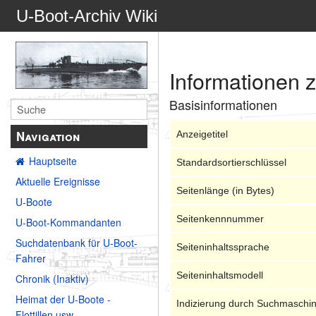
U-Boot-Archiv Wiki
Informationen z
Basisinformationen
Navigation
Anzeigetitel
Hauptseite
Standardsortierschlüssel
Aktuelle Ereignisse
Seitenlänge (in Bytes)
U-Boote
Seitenkennnummer
U-Boot-Kommandanten
Suchdatenbank für U-Boot-
Seiteninhaltssprache
Fahrer
Seiteninhaltsmodell
Chronik (Inaktiv)
Heimat der U-Boote -
Indizierung durch Suchmaschi
Flottillen usw.