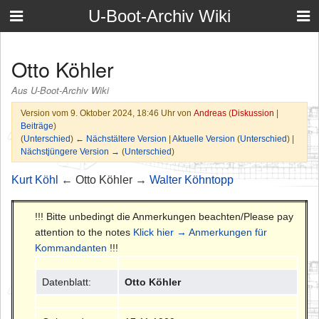
U-Boot-Archiv Wiki
Otto Köhler
Aus U-Boot-Archiv Wiki
Version vom 9. Oktober 2024, 18:46 Uhr von
Andreas
(
Diskussion
|
Beiträge
)
(
Unterschied
)
← Nächstältere Version
|
Aktuelle Version
(
Unterschied
) |
Nächstjüngere Version →
(
Unterschied
)
Kurt Köhl
← Otto Köhler →
Walter Köhntopp
!!! Bitte unbedingt die Anmerkungen beachten/Please pay
attention to the notes
Klick hier → Anmerkungen für
Kommandanten
!!!
Datenblatt:
Otto Köhler