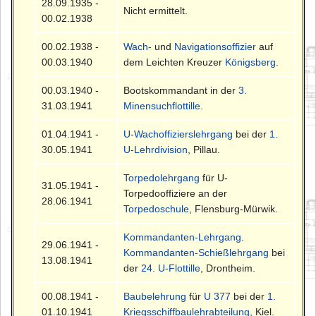
28.09.1935 -
Nicht ermittelt.
00.02.1938
00.02.1938 -
Wach-
und
Navigationsoffizier
auf
00.03.1940
dem Leichten Kreuzer
Königsberg
.
00.03.1940 -
Bootskommandant in der
3.
31.03.1941
Minensuchflottille
.
01.04.1941 -
U-Wachoffizierslehrgang
bei der
1.
30.05.1941
U-Lehrdivision
, Pillau.
Torpedolehrgang
für U-
31.05.1941 -
Torpedooffiziere an der
28.06.1941
Torpedoschule
, Flensburg-Mürwik.
Kommandanten-Lehrgang
.
29.06.1941 -
Kommandanten-Schießlehrgang
bei
13.08.1941
der
24. U-Flottille
, Drontheim.
00.08.1941 -
Baubelehrung
für
U 377
bei der
1.
01.10.1941
Kriegsschiffbaulehrabteilung
, Kiel.