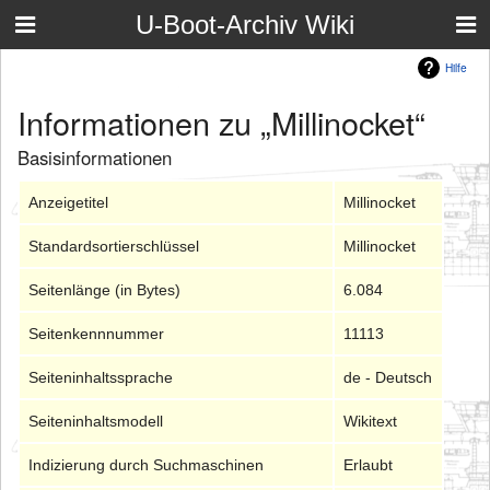
U-Boot-Archiv Wiki
Hilfe
Informationen zu „Millinocket“
Basisinformationen
Anzeigetitel
Millinocket
Standardsortierschlüssel
Millinocket
Seitenlänge (in Bytes)
6.084
Seitenkennnummer
11113
Seiteninhaltssprache
de - Deutsch
Seiteninhaltsmodell
Wikitext
Indizierung durch Suchmaschinen
Erlaubt