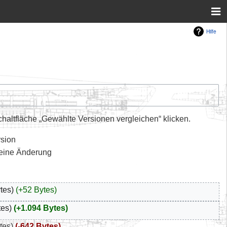
Hilfe
altfläche „Gewählte Versionen vergleichen“ klicken.
rsion
leine Änderung
tes
+52 Bytes
tes
+1.094 Bytes
tes
-642 Bytes