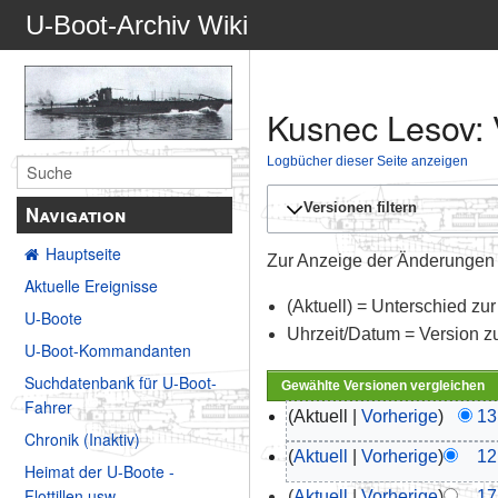
U-Boot-Archiv Wiki
Kusnec Lesov: 
Logbücher dieser Seite anzeigen
Versionen filtern
Navigation
Hauptseite
Zur Anzeige der Änderungen e
Aktuelle Ereignisse
(Aktuell) = Unterschied zur
U-Boote
Uhrzeit/Datum = Version z
U-Boot-Kommandanten
Suchdatenbank für U-Boot-
Fahrer
Aktuell
Vorherige
13
Chronik (Inaktiv)
Aktuell
Vorherige
12
Heimat der U-Boote -
Flottillen usw.
Aktuell
Vorherige
17