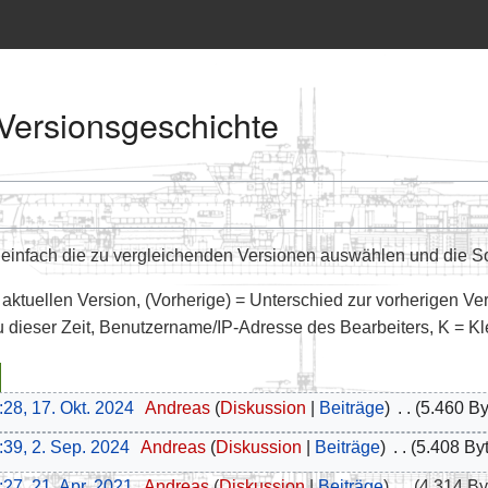
Versionsgeschichte
infach die zu vergleichenden Versionen auswählen und die Sch
 aktuellen Version, (Vorherige) = Unterschied zur vorherigen Ve
u dieser Zeit, Benutzername/IP-Adresse des Bearbeiters, K = K
:28, 17. Okt. 2024
‎
Andreas
Diskussion
Beiträge
‎
5.460 By
:39, 2. Sep. 2024
‎
Andreas
Diskussion
Beiträge
‎
5.408 By
:27, 21. Apr. 2021
‎
Andreas
Diskussion
Beiträge
‎
4.314 By