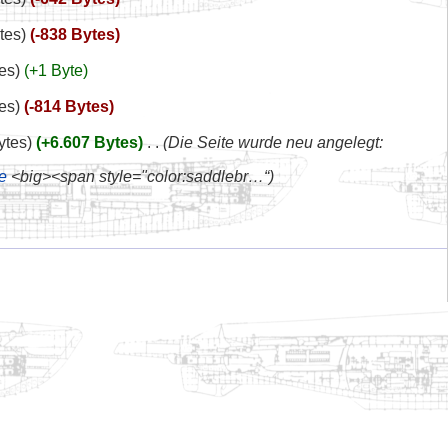
tes
-838 Bytes
es
+1 Byte
es
-814 Bytes
ytes
+6.607 Bytes
‎
Die Seite wurde neu angelegt:
e
<big><span style="color:saddlebr…“