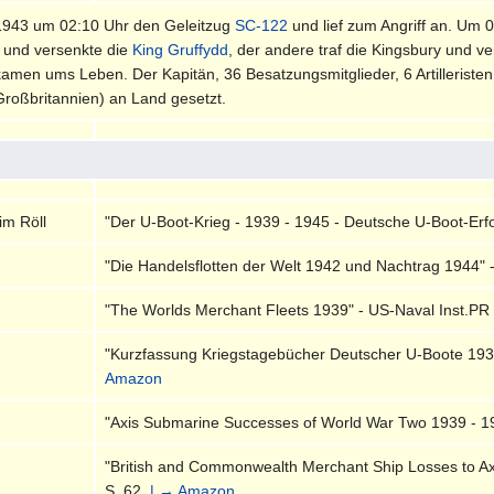
1943 um 02:10 Uhr den Geleitzug
SC-122
und lief zum Angriff an. Um 
f und versenkte die
King Gruffydd
, der andere traf die Kingsbury und v
amen ums Leben. Der Kapitän, 36 Besatzungsmitglieder, 6 Artilleriste
Großbritannien) an Land gesetzt.
im Röll
"Der U-Boot-Krieg - 1939 - 1945 - Deutsche U-Boot-Erfol
"Die Handelsflotten der Welt 1942 und Nachtrag 1944" 
"The Worlds Merchant Fleets 1939" - US-Naval Inst.PR 
"Kurzfassung Kriegstagebücher Deutscher U-Boote 1939
Amazon
"Axis Submarine Successes of World War Two 1939 - 19
"British and Commonwealth Merchant Ship Losses to Ax
S. 62.
| → Amazon