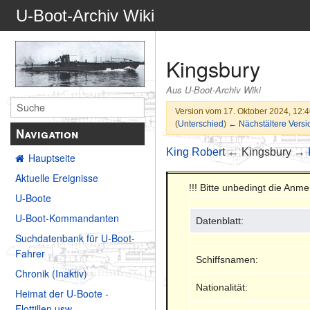
U-Boot-Archiv Wiki
Kingsbury
Aus U-Boot-Archiv Wiki
Version vom 17. Oktober 2024, 12:
(
Unterschied
)
← Nächstältere Versi
Navigation
King Robert
← Kingsbury →
Hauptseite
Aktuelle Ereignisse
!!! Bitte unbedingt die An
U-Boote
U-Boot-Kommandanten
Datenblatt:
Suchdatenbank für U-Boot-
Fahrer
Schiffsnamen:
Chronik (Inaktiv)
Nationalität:
Heimat der U-Boote -
Flottillen usw.