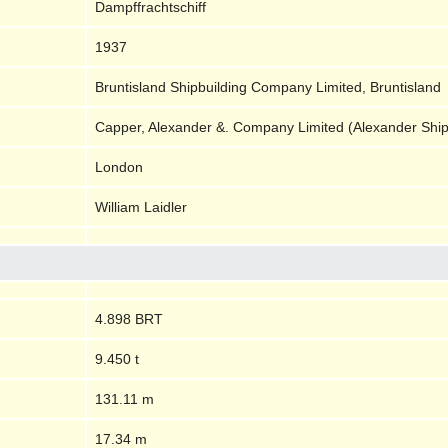
Dampffrachtschiff
1937
Bruntisland Shipbuilding Company Limited, Bruntisland
Capper, Alexander &. Company Limited (Alexander Shi
London
William Laidler
4.898 BRT
9.450 t
131.11 m
17.34 m