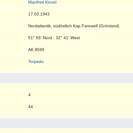
Manfred Kinzel
17.03.1943
Nordatlantik, südöstlich Kap Farewell (Grönland)
51° 55' Nord - 32° 41' West
AK 8599
Torpedo
4
44