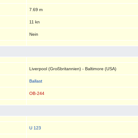
7.69 m
11 kn
Nein
Liverpool (Großbritannien) - Baltimore (USA)
Ballast
OB-244
U 123