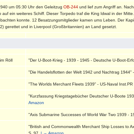
1940 um 05:30 Uhr den Geleitzug
OB-244
und lief zum Angriff an. Nac
auf ein weiteres Schiff. Dieser Torpedo traf die King Idwal in der Mitt
bachten konnte. 12 Besatzungsmitglieder kamen ums Leben. Der Kapit
 gerettet und in Liverpool (Großbritannien) an Land gesetzt.
im Röll
"Der U-Boot-Krieg - 1939 - 1945 - Deutsche U-Boot-Erfol
"Die Handelsflotten der Welt 1942 und Nachtrag 1944" 
"The Worlds Merchant Fleets 1939" - US-Naval Inst.PR 
"Kurzfassung Kriegstagebücher Deutscher U-Boote 1939
Amazon
"Axis Submarine Successes of World War Two 1939 - 194
"British and Commonwealth Merchant Ship Losses to Ax
S. 97.
| → Amazon