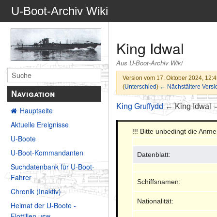
U-Boot-Archiv Wiki
King Idwal
Aus U-Boot-Archiv Wiki
Version vom 17. Oktober 2024, 12:
(
Unterschied
)
← Nächstältere Versi
Navigation
King Gruffydd
← King Idwal
Hauptseite
Aktuelle Ereignisse
!!! Bitte unbedingt die An
U-Boote
U-Boot-Kommandanten
Datenblatt:
Suchdatenbank für U-Boot-
Fahrer
Schiffsnamen:
Chronik (Inaktiv)
Nationalität:
Heimat der U-Boote -
Flottillen usw.