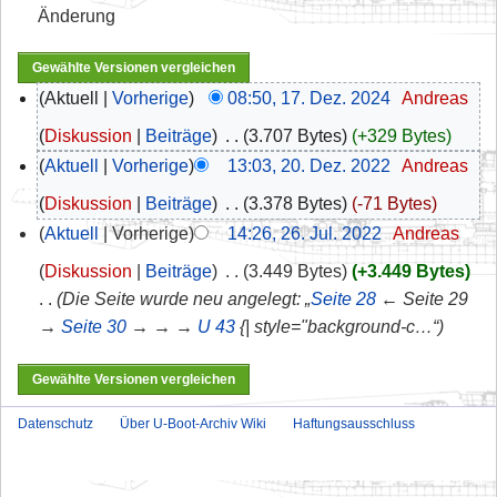
Änderung
Aktuell
Vorherige
08:50, 17. Dez. 2024
‎
Andreas
Diskussion
Beiträge
‎
3.707 Bytes
+329 Bytes
Aktuell
Vorherige
13:03, 20. Dez. 2022
‎
Andreas
Diskussion
Beiträge
‎
3.378 Bytes
-71 Bytes
Aktuell
Vorherige
14:26, 26. Jul. 2022
‎
Andreas
Diskussion
Beiträge
‎
3.449 Bytes
+3.449 Bytes
Die Seite wurde neu angelegt: „
Seite 28
← Seite 29
→
Seite 30
→ → →
U 43
{| style="background-c…“
Datenschutz
Über U-Boot-Archiv Wiki
Haftungsausschluss