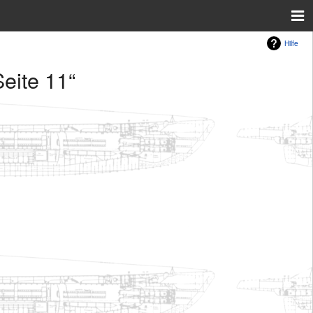
Hilfe
eite 11“