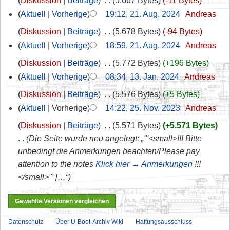
Diskussion
Beiträge
‎
5.667 Bytes
-11 Bytes
Aktuell
Vorherige
19:12, 21. Aug. 2024
‎
Andreas
Diskussion
Beiträge
‎
5.678 Bytes
-94 Bytes
Aktuell
Vorherige
18:59, 21. Aug. 2024
‎
Andreas
Diskussion
Beiträge
‎
5.772 Bytes
+196 Bytes
Aktuell
Vorherige
08:34, 13. Jan. 2024
‎
Andreas
Diskussion
Beiträge
‎
5.576 Bytes
+5 Bytes
Aktuell
Vorherige
14:22, 25. Nov. 2023
‎
Andreas
Diskussion
Beiträge
‎
5.571 Bytes
+5.571 Bytes
Die Seite wurde neu angelegt: „'''<small>!!! Bitte
unbedingt die Anmerkungen beachten/Please pay
attention to the notes
Klick hier → Anmerkungen
!!!
</small>''' […“
Datenschutz
Über U-Boot-Archiv Wiki
Haftungsausschluss